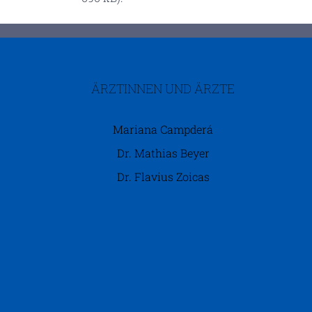
ÄRZTINNEN UND ÄRZTE
Mariana Campderá
Dr. Mathias Beyer
Dr. Flavius Zoicas