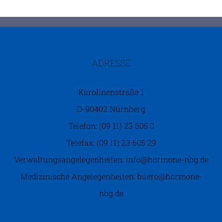
ADRESSE
Karolinenstraße 1
D-90402 Nürnberg
Telefon: (09 11) 23 605 0
Telefax: (09 11) 23 605 29
Verwaltungsangelegenheiten: info@hormone-nbg.de
Medizinische Angelegenheiten: buero@hormone-
nbg.de