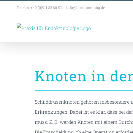
Zum
Telefon: +49 (0)911 23 60 50
|
info@hormone-nbg.de
Inhalt
springen
Knoten in de
Schilddrüsenknoten gehören insbesondere i
Erkrankungen. Dabei ist es klar, dass bei 
muss. Z. B. werden Knoten mit einem Durchm
Die Entscheidung, ob eine Operation erforde