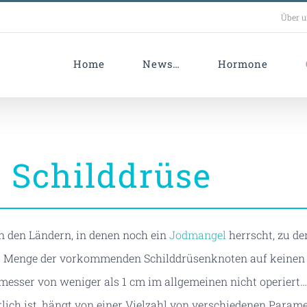
Über 
Home
News…
Hormone
r Schilddrüse
n den Ländern, in denen noch ein
Jodmangel
herrscht, zu de
der Menge der vorkommenden Schilddrüsenknoten auf keinen 
esser von weniger als 1 cm im allgemeinen nicht operiert…
rlich ist, hängt von einer Vielzahl von verschiedenen Parame