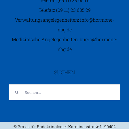
Telefon: (09 11) 23 605 0
Telefax: (09 11) 23 605 29
Verwaltungsangelegenheiten: info@hormone-
nbg.de
Medizinische Angelegenheiten: buero@hormone-
nbg.de
SUCHEN
Suche
nach:
© Praxis für Endokrinologie | Karolinenstraße 1 | 90402