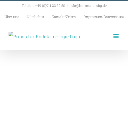
Zum
Telefon: +49 (0)911 23 60 50
|
info@hormone-nbg.de
Inhalt
Über uns
Nützliches
Kontakt/Zeiten
Impressum/Datenschutz
springen
Willkommen in der
PRIVAT-
PRAXIS
FÜR