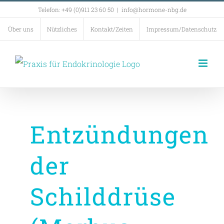
Zum
Telefon: +49 (0)911 23 60 50
|
info@hormone-nbg.de
Inhalt
Über uns
Nützliches
Kontakt/Zeiten
Impressum/Datenschutz
springen
Entzündungen
der
Schilddrüse