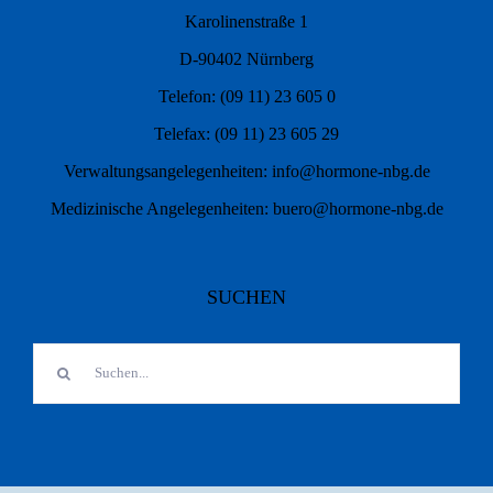
Karolinenstraße 1
D-90402 Nürnberg
Telefon: (09 11) 23 605 0
Telefax: (09 11) 23 605 29
Verwaltungsangelegenheiten: info@hormone-nbg.de
Medizinische Angelegenheiten: buero@hormone-nbg.de
SUCHEN
Suche
nach: