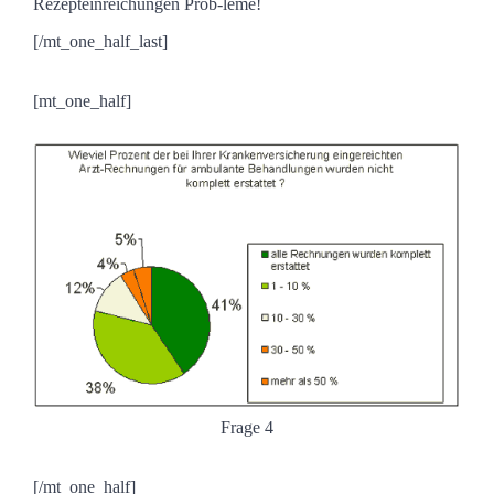
Rezepteinreichungen Prob-leme!
[/mt_one_half_last]
[mt_one_half]
Frage 4
[/mt_one_half]