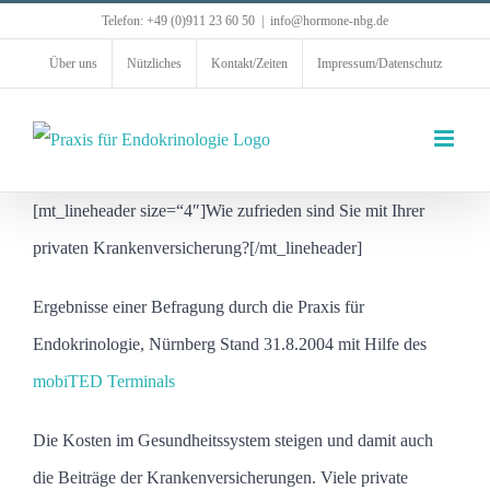
Zum
Telefon: +49 (0)911 23 60 50
|
info@hormone-nbg.de
Inhalt
Über uns
Nützliches
Kontakt/Zeiten
Impressum/Datenschutz
springen
[mt_lineheader size=“4″]Wie zufrieden sind Sie mit Ihrer
privaten Krankenversicherung?[/mt_lineheader]
Ergebnisse einer Befragung durch die Praxis für
Endokrinologie, Nürnberg Stand 31.8.2004 mit Hilfe des
mobiTED Terminals
Die Kosten im Gesundheitssystem steigen und damit auch
die Beiträge der Krankenversicherungen. Viele
private