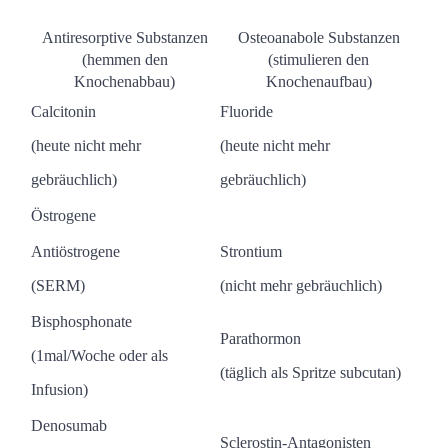
Antiresorptive Substanzen
Osteoanabole Substanzen
(hemmen den
(stimulieren den
Knochenabbau)
Knochenaufbau)
Calcitonin
Fluoride
(heute nicht mehr
(heute nicht mehr
gebräuchlich)
gebräuchlich)
Östrogene
Antiöstrogene
Strontium
(SERM)
(nicht mehr gebräuchlich)
Bisphosphonate
Parathormon
(1mal/Woche oder als
(täglich als Spritze subcutan)
Infusion)
Denosumab
Sclerostin-Antagonisten