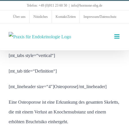
Zum
Telefon: +49 (0)911 23 60 50
|
info@hormone-nbg.de
Inhalt
Über uns
Nützliches
Kontakt/Zeiten
Impressum/Datenschutz
springen
[mt_tabs style=“vertical“]
[mt_tab title=“Definition“]
[mt_lineheader size=“4″]Osteoporose[/mt_lineheader]
Eine Osteoporose ist eine Erkrankung des gesamten Skeletts,
die mit einem Verlust an Knochensubstanz und einem
erhöhten Bruchrisiko einhergeht.